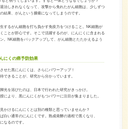
ぎると弱ってしまいます。すると一体どうなるでしょうか？
退治しきれなくなって、攻撃から免れたがん細胞は、少しずつ
の結果、がんという腫瘍になってしまうのです。
生するがん細胞を打ち負かす免疫力をつけること。NK細胞が
くことが肝心です。そこで活躍するのが、にんにくに含まれる
イン。NK細胞をバックアップして、がん細胞とたたかえるよう
んにくの癌予防効果
させた黒にんにくは、さらにパワーアップ！
待できることが、研究から分かっています。
脚光を浴びたのは、日本で行われた研究がきっかけ。
授により、黒にんにくがもつパワーに注目が集まりました。
見かけるにんにくとは別の種類と思っていませんか？
ば白い通常のにんにくです。熟成発酵の過程で黒くなり、
になるのです。