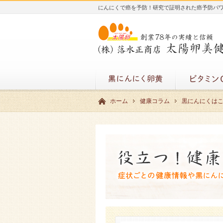
にんにくで癌を予防！研究で証明された癌予防パ
ホーム
健康コラム
黒にんにくは