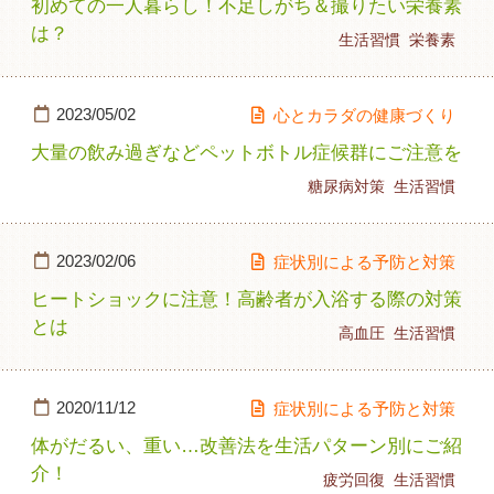
初めての一人暮らし！不足しがち＆撮りたい栄養素
は？
生活習慣
栄養素
2023/05/02
心とカラダの健康づくり
大量の飲み過ぎなどペットボトル症候群にご注意を
糖尿病対策
生活習慣
2023/02/06
症状別による予防と対策
ヒートショックに注意！高齢者が入浴する際の対策
とは
高血圧
生活習慣
2020/11/12
症状別による予防と対策
体がだるい、重い…改善法を生活パターン別にご紹
介！
疲労回復
生活習慣