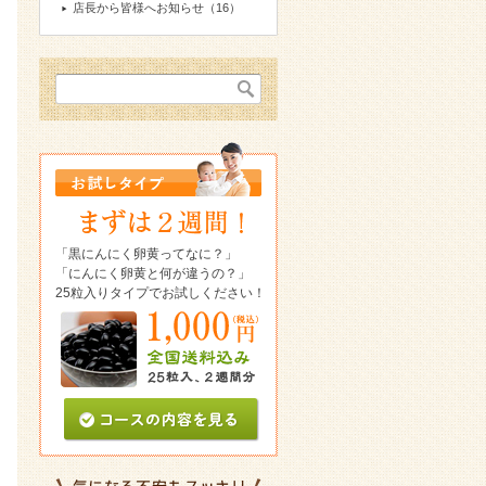
店長から皆様へお知らせ（16）
「黒にんにく卵黄ってなに？」
「にんにく卵黄と何が違うの？」
25粒入りタイプでお試しください！