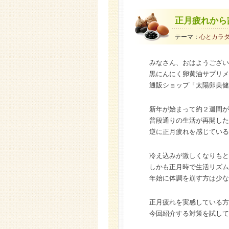
正月疲れから
テーマ：
心とカラ
みなさん、おはようござい
黒にんにく卵黄油サプリメ
通販ショップ「太陽卵美健
新年が始まって約２週間が
普段通りの生活が再開した
逆に正月疲れを感じている
冷え込みが激しくなりもと
しかも正月時で生活リズム
年始に体調を崩す方は少な
正月疲れを実感している方
今回紹介する対策を試して