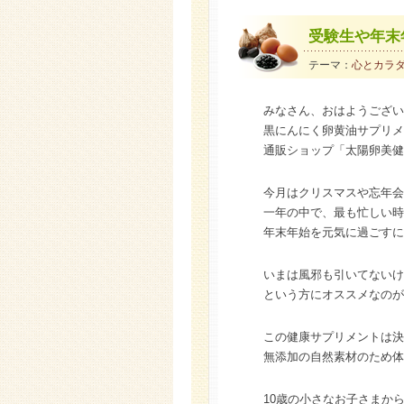
受験生や年末
テーマ：
心とカラ
みなさん、おはようござい
黒にんにく卵黄油サプリメ
通販ショップ「太陽卵美健
今月はクリスマスや忘年会
一年の中で、最も忙しい時
年末年始を元気に過ごすに
いまは風邪も引いてないけ
という方にオススメなのが
この健康サプリメントは決
無添加の自然素材のため体
10歳の小さなお子さまか