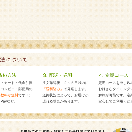
ットカード・代金引換
注文確認後、２～５日以内に
定期コースを申し込
（コンビニ・郵便局の
「送料込み」
で発送します。
お好きなタイミング
手数料が無料
です！）
道路状況によって、お届けが
解約が可能です。定
n Payなど。
遅れる場合があります。
安心してご利用くだ