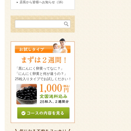
店長から皆様へお知らせ（16）
「黒にんにく卵黄ってなに？」
「にんにく卵黄と何が違うの？」
25粒入りタイプでお試しください！