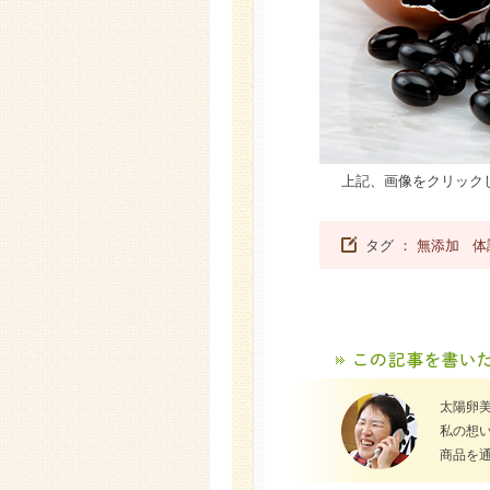
上記、画像をクリック
タグ ：
無添加
体
太陽卵
私の想
商品を