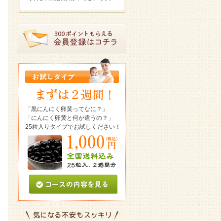
「黒にんにく卵黄ってなに？」
「にんにく卵黄と何が違うの？」
25粒入りタイプでお試しください！